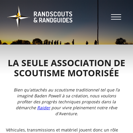
Aller
au
contenu
principal
Header
top
Main
Header
navigation
top
LA SEULE ASSOCIATION DE
SCOUTISME MOTORISÉE
Bien qu'attachés au scoutisme traditionnel tel que l’a
imaginé Baden Powell à sa création, nous voulons
profiter des progrès techniques proposés dans la
démarche
Raider
pour vivre pleinement notre rêve
d'Aventure.
Véhicules, transmissions et matériel jouent donc un rôle